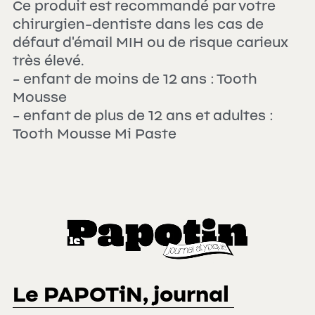
Ce produit est recommandé par votre 
chirurgien-dentiste dans les cas de 
Mon enfant a des caries
Se former
défaut d'émail MIH ou de risque carieux 
très élevé.
La MIH
Liens utiles
- enfant de moins de 12 ans : Tooth 
Préparation au rdv de première
Mentions légales
Mousse
consultation de votre enfant
- enfant de plus de 12 ans et adultes : 
Rechercher
Tooth Mousse Mi Paste
Mon enfant est en situation de
handicap
Mon enfant a peur
Soigner les caries d'un enfant en
urgence ?
Hygiène dentaire de l'enfant
Le PAPOTiN, journal 
Mon enfant refuse le brossage