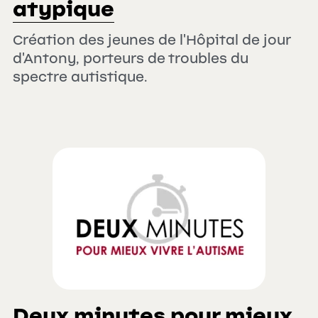
atypique
Des outils pour aider à arrêter la
tétine
Création des jeunes de l'Hôpital de jour 
FAQ sur la dentisterie pédiatrique
d'Antony, porteurs de troubles du 
spectre autistique.
Que faire en cas d'urgence ?
Et la petite souris ?
Allaitement
Parent à bout ?
Deux minutes pour mieux 