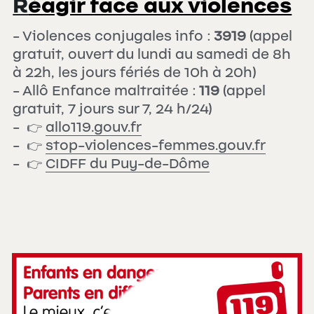
R
éagir face aux violences
- Violences conjugales info : 
3919
 (appel 
gratuit, ouvert du lundi au samedi de 8h 
à 22h, les jours fériés de 10h à 20h)
- Allô Enfance maltraitée : 
119
 (appel 
gratuit, 7 jours sur 7, 24 h/24)
-  
👉 
allo119.gouv.fr
-  
👉 
stop-violences-femmes.gouv.fr
-  
👉 
C
IDFF du Puy-de-Dôme