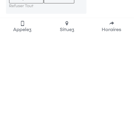
Refuser Tout
Appelez
Situez
Horaires
LE CABINET
Horaires et infos
Comment venir